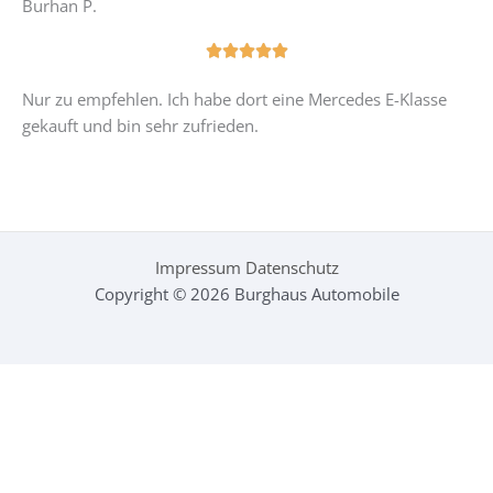
Burhan P.
v
e
o
t
B





n
m
e
5
Nur zu empfehlen. Ich habe dort eine Mercedes E-Klasse
i
w
gekauft und bin sehr zufrieden.
t
e
5
r
v
t
o
e
n
t
5
m
Impressum
Datenschutz
i
Copyright © 2026 Burghaus Automobile
t
5
v
o
n
5