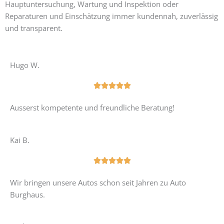
Hauptuntersuchung, Wartung und Inspektion oder
Reparaturen und Einschätzung immer kundennah, zuverlässig
und transparent.
Hugo W.
B





e
Ausserst kompetente und freundliche Beratung!
w
e
r
Kai B.
t
e
B





t
e
Wir bringen unsere Autos schon seit Jahren zu Auto
m
w
Burghaus.
i
e
t
r
5
t