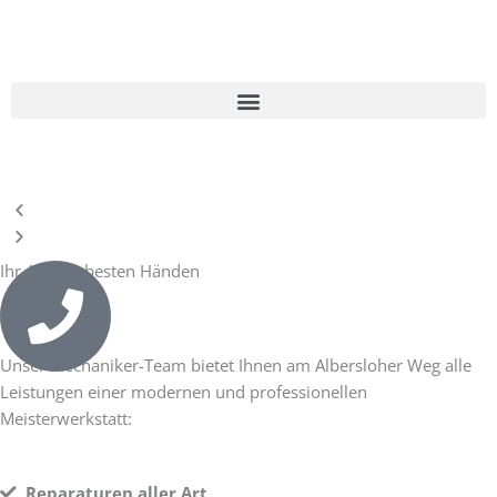
Zum
Inhalt
springen
Menü
V
N
o
ä
r
c
Ihr Vertrauen ist
Ihr Vertrauen ist
Ihr Auto in besten Händen
i
h
unser Antrieb
unser Antrieb
g
s
e
t
Unser Mechaniker-Team bietet Ihnen am Albersloher Weg alle
r
e
Leistungen einer modernen und professionellen
r
Meisterwerkstatt:
Reparaturen aller Art